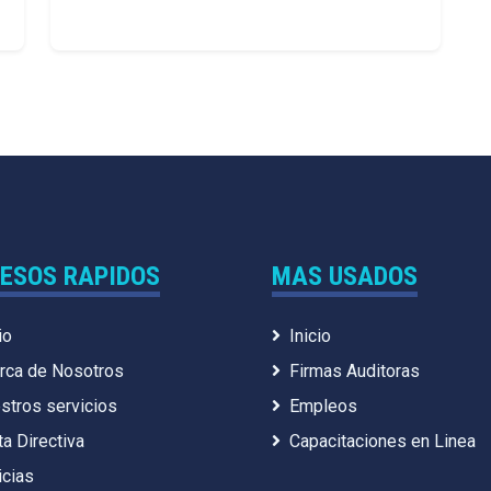
ESOS RAPIDOS
MAS USADOS
io
Inicio
rca de Nosotros
Firmas Auditoras
stros servicios
Empleos
ta Directiva
Capacitaciones en Linea
icias