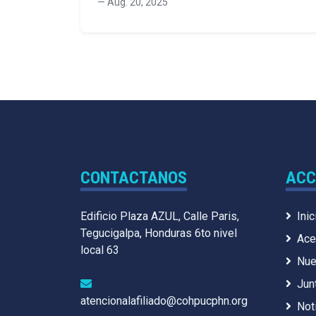
—
Aug. 20, 2025
CONTACTANOS
ACC
Edificio Plaza AZUL, Calle Paris,
Inic
Tegucigalpa, Honduras 6to nivel
Ace
local 63
Nue
Jun
atencionalafiliado@cohpucphn.org
Not